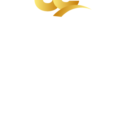
Wir können mit Stolz
sagen, dass;
xNous sommes le producteur Turc le
plus grand des machines de